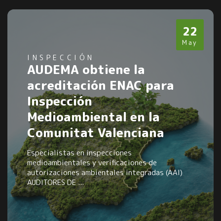
22
May
INSPECCIÓN
AUDEMA obtiene la
acreditación ENAC para
Inspección
Medioambiental en la
Comunitat Valenciana
Especialistas en inspecciones
medioambientales y verificaciones de
autorizaciones ambientales integradas (AAI)
AUDITORES DE ...