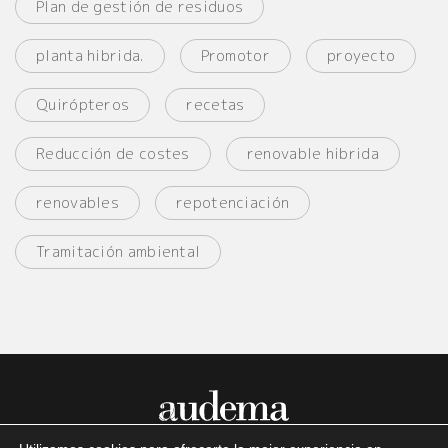
Plan de gestión de residuos
planta hibrida.
Promotor
proyecto
Quirópteros
recetas
Reducción de costes
renovable hibrida
renovables
repotenciación
Tramitación ambiental