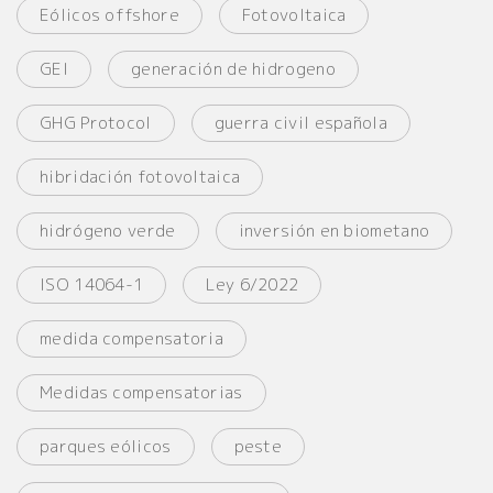
Eólicos offshore
Fotovoltaica
GEI
generación de hidrogeno
GHG Protocol
guerra civil española
hibridación fotovoltaica
hidrógeno verde
inversión en biometano
ISO 14064-1
Ley 6/2022
medida compensatoria
Medidas compensatorias
parques eólicos
peste